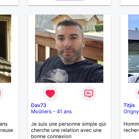
les vo
les je
de dét
recher
authen
de bel
constr
basée 
respec
appréc
sincère
person
veulen
discute
connai
Dav73
Titjis
Moûtiers
-
41 ans
Origny
ans
Je suis une personne simple qui
Homme 
ureuse
cherche une relation avec une
recher
bonne connexion