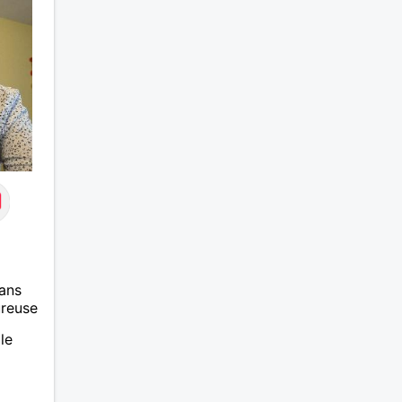
n
conversations, des moments de
out
vie et, si le destin le permet,
n
construire une belle relation. En
e
revanche, je préfère être clair
dès le départ : je ne donnerai
jamais d'argent, sous quelque
prétexte que ce soit. Si votre
objectif est de demander une
aide financière ou de profiter de
la générosité des autres, nous
perdrons tous les deux notre
temps. Si, en revanche, vous
recherchez une relation honnête,
basée sur la confiance, le
respect et la bienveillance, ce
sera avec plaisir que nous
ans
pourrons faire connaissance.
ureuse
le