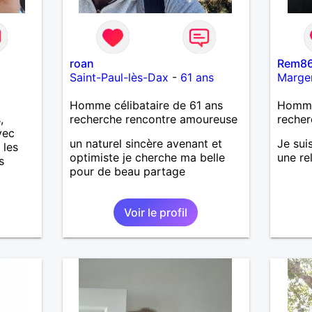
roan
Rem8
Saint-Paul-lès-Dax
-
61 ans
Marge
Homme célibataire de 61 ans
Homme 
,
recherche rencontre amoureuse
recher
vec
un naturel sincère avenant et
Je sui
 les
optimiste je cherche ma belle
une re
s
pour de beau partage
ire une
Voir le profil
pas
rouver