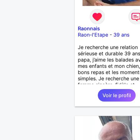
Raonnais
Raon-l'Etape
-
39 ans
Je recherche une relation
sérieuse et durable 39 ans
papa, j’aime les balades a
mes enfants et mon chien,
bons repas et les moment
simples. Je recherche une
femme sincère, fidèle et
sérieuse, avec qui constru
Voir le profil
belle histoire. Je ne veux 
perdre mon temps, juste t
la bonne personne. ❤️