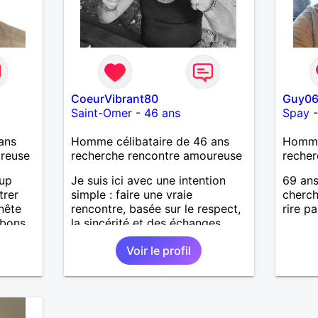
CoeurVibrant80
Guy0
Saint-Omer
-
46 ans
Spay
ans
Homme célibataire de 46 ans
Homme
ureuse
recherche rencontre amoureuse
recher
oup
Je suis ici avec une intention
69 ans
trer
simple : faire une vraie
cherch
nête
rencontre, basée sur le respect,
rire p
 bons
la sincérité et des échanges
ter, se
authentiques. Je ne cherche ni à
Voir le profil
combler un vide, ni à jouer avec
.
les sentiments de qui que ce
iers
soit. J'aimerais simplement
uler,
apprendre à connaître une
personne avec qui partager des