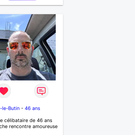
yages, les découvertes,
ux vidéo et les moments
ente. Je suis à la
che d'une personne
tique avec qui partager
les expériences,
uire une relation sérieuse
sur la confiance, le
t et la complicité. Si tu
ies les conversations
s, les fous rires et les
nes qui savent ce qu'elles
t, n'hésite pas à venir
r. Au plaisir de faire
ssance !
-le-Butin
-
46 ans
célibataire de 46 ans
che rencontre amoureuse