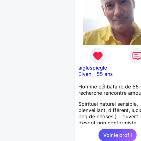
aiglespiegle
Elven
-
55 ans
Homme célibataire de 55 
recherche rencontre amo
Spirituel naturel sensible,
bienveillant, différent, luc
bcq de choses )… ouvert
d’esprit non conformiste.
Recherche en l’autre un pe
Voir le profil
même chose…