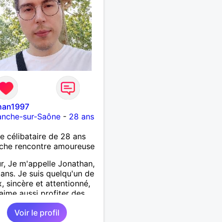
han1997
ranche-sur-Saône
-
28 ans
célibataire de 28 ans
che rencontre amoureuse
r, Je m'appelle Jonathan,
8 ans. Je suis quelqu'un de
x, sincère et attentionné,
'aime aussi profiter des
oments de la vie avec
Voir le profil
 et simplicité. J'apprécie