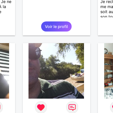
 Je ne
Je rec
À la
me ma
e
soit a
son to
simpli
Voir le profil
ces dé
une re