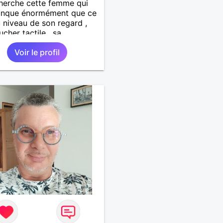
herche cette femme qui
nque énormément que ce
u niveau de son regard ,
ucher tactile , sa
cité , sa douceur bref tout
Voir le profil
fauts et ses qualités pour
lation pérenne