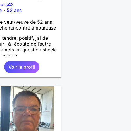
urs42
e
-
52 ans
 veuf/veuve de 52 ans
che rencontre amoureuse
 tendre, positif, j’ai de
r , à l’écoute de l’autre ,
remets en question si cela
cessaire.
Voir le profil