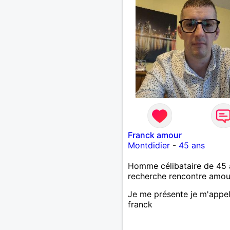
finalement prendre du bo
temps. C'est difficile de t
dire en quelques lignes. E
revanche, vous pouvez m
contacter pour avoir plus
d'informations. A bientôt
Franck amour
Montdidier
-
45 ans
Homme célibataire de 45 
recherche rencontre amo
Je me présente je m'appel
franck