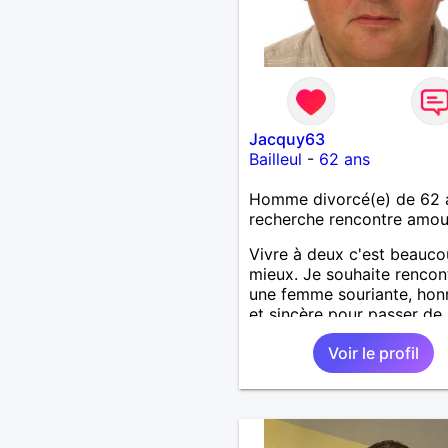
Jacquy63
Bailleul
-
62 ans
Homme divorcé(e) de 62 
recherche rencontre amo
Vivre à deux c'est beauc
mieux. Je souhaite rencon
une femme souriante, hon
et sincère pour passer de
moments, qui aime plaisan
Voir le profil
balader et partager, je le
souhaite, notre complicité
J'aime beaucoup les chant
de randonnée pour se défo
se relaxer, se détendre et