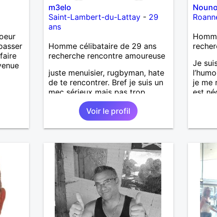
m3elo
Nouno
Saint-Lambert-du-Lattay
-
29
Roann
ans
oeur
Homme
passer
Homme célibataire de 29 ans
recher
faire
recherche rencontre amoureuse
Je suis
nvenue
juste menuisier, rugbyman, hate
l’humou
de te rencontrer. Bref je suis un
je me 
mec sérieux mais pas trop,
est né
bosseur, qui aime la convivialité
Voir le profil
et la simplicité ! Recherche une
relation sérieuse.