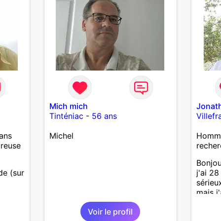
Mich mich
Jonat
Tinténiac
-
56 ans
Villef
ans
Michel
Homme 
ureuse
recher
Bonjou
ide (sur
j'ai 2
sérieu
mais j
u la
bons m
Voir le profil
humour