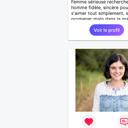
Femme sérieuse recherch
homme fidèle, sincère pou
s'aimer tout simplement, 
promener main dans la ma
Voir le profil