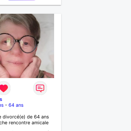
s
es
-
64 ans
 divorcé(e) de 64 ans
che rencontre amicale