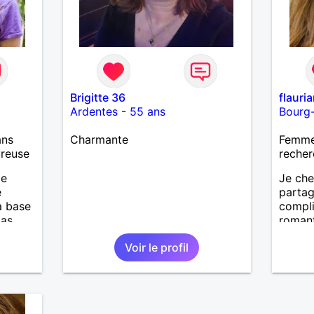
Brigitte 36
flauri
Ardentes
-
55 ans
Bourg
ans
Charmante
Femme 
ureuse
recher
le
Je che
e
partag
a base
compli
pas
romant
 de
grand 
Voir le profil
doit
tendre
ment.
donner