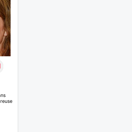
ans
ureuse