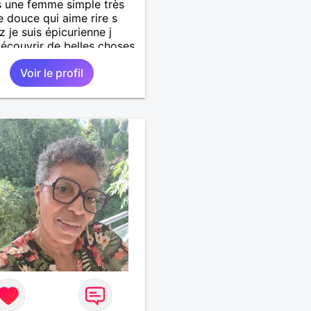
s une femme simple très
le douce qui aime rire s
 je suis épicurienne j
écouvrir de belles choses
ves
Voir le profil