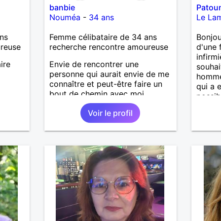
banbie
Patou
Nouméa
-
34 ans
Le La
ns
Femme célibataire de 34 ans
Bonjou
ureuse
recherche rencontre amoureuse
d'une f
infirm
ire
Envie de rencontrer une
souhai
personne qui aurait envie de me
homme
connaître et peut-être faire un
qui a 
bout de chemin avec moi.
possibl
Madini
Voir le profil
balade
mer de
sortie
activi
les pe