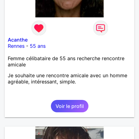
Acanthe
Rennes
-
55 ans
Femme célibataire de 55 ans recherche rencontre
amicale
Je souhaite une rencontre amicale avec un homme
agréable, intéressant, simple.
Voir le profil