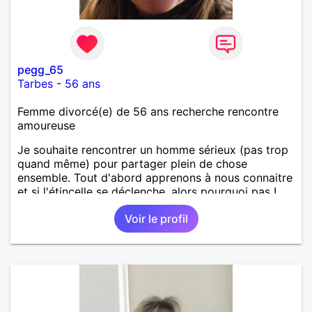
pegg_65
Tarbes
-
56 ans
Femme divorcé(e) de 56 ans recherche rencontre
amoureuse
Je souhaite rencontrer un homme sérieux (pas trop
quand même) pour partager plein de chose
ensemble. Tout d'abord apprenons à nous connaitre
et si l'étincelle se déclenche, alors pourquoi pas !
Voir le profil