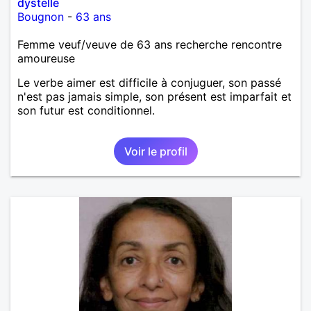
dystelle
Bougnon
-
63 ans
Femme veuf/veuve de 63 ans recherche rencontre
amoureuse
Le verbe aimer est difficile à conjuguer, son passé
n'est pas jamais simple, son présent est imparfait et
son futur est conditionnel.
Voir le profil