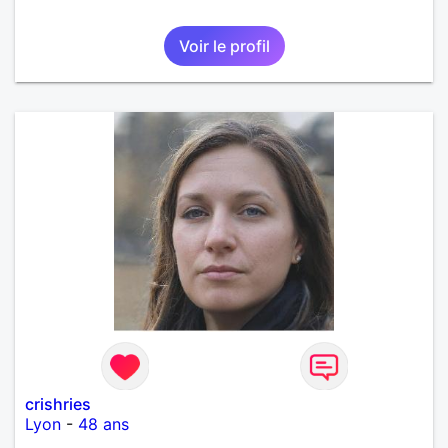
Voir le profil
crishries
Lyon
-
48 ans