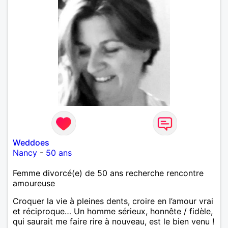
Weddoes
Nancy
-
50 ans
Femme divorcé(e) de 50 ans recherche rencontre
amoureuse
Croquer la vie à pleines dents, croire en l’amour vrai
et réciproque… Un homme sérieux, honnête / fidèle,
qui saurait me faire rire à nouveau, est le bien venu !