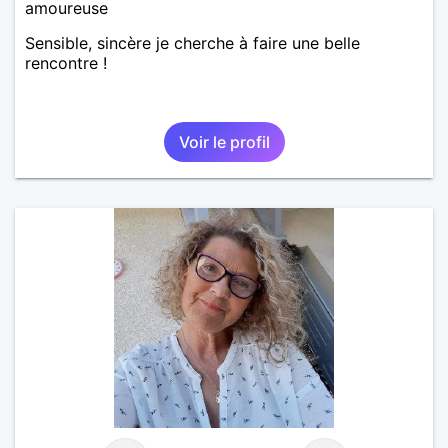
amoureuse
Sensible, sincère je cherche à faire une belle
rencontre !
Voir le profil