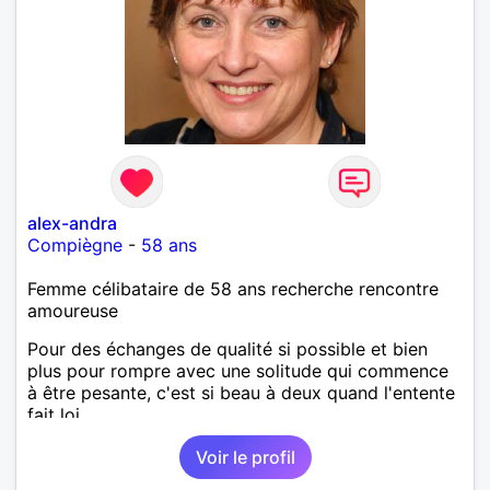
alex-andra
Compiègne
-
58 ans
Femme célibataire de 58 ans recherche rencontre
amoureuse
Pour des échanges de qualité si possible et bien
plus pour rompre avec une solitude qui commence
à être pesante, c'est si beau à deux quand l'entente
fait loi.
Voir le profil