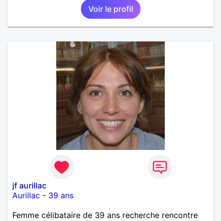
Voir le profil
EN FRANCE OU AILLEURS. ETRE A L ECOUTE DE L
AUTRE, ET LA VIE SERA PLUS BELLE
ENCORE.....................
jf aurillac
Aurillac
-
39 ans
Femme célibataire de 39 ans recherche rencontre