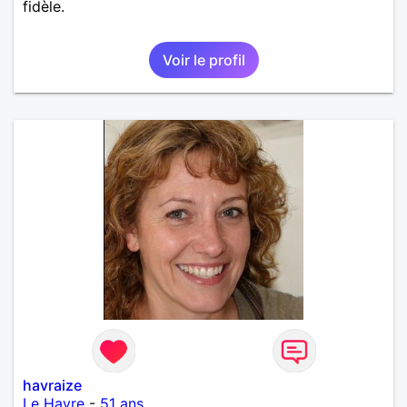
fidèle.
Voir le profil
havraize
Le Havre
-
51 ans