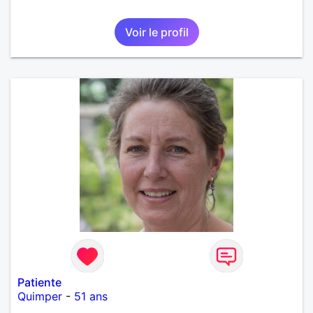
Voir le profil
Patiente
Quimper
-
51 ans