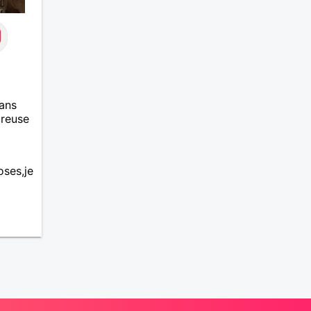
ans
ureuse
oses,je
,
.
 tous
et
 pas
rien