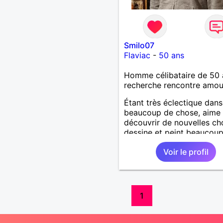
Smilo07
Flaviac
-
50 ans
Homme célibataire de 50 
recherche rencontre amo
Étant très éclectique dans
beaucoup de chose, aime
découvrir de nouvelles ch
dessine et peint beaucoup
tattoo aussi artiste Hien 
Voir le profil
Nature et simple aime pas
ces chichis . respectueux 
sans tabou alors pourquoi
échanger cela n'engage à 
😁a très vite
1