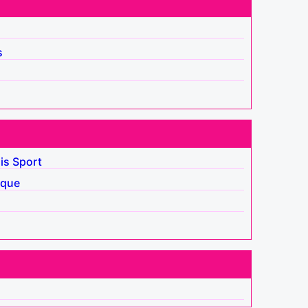
s
is
Sport
ique