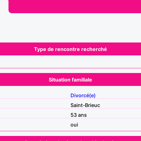
Type de rencontre recherché
Situation familiale
Divorcé(e)
Saint-Brieuc
53 ans
oui