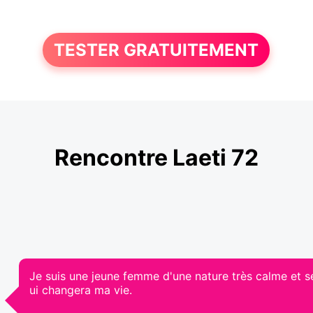
TESTER GRATUITEMENT
Rencontre Laeti 72
Je suis une jeune femme d'une nature très calme et se
ui changera ma vie.