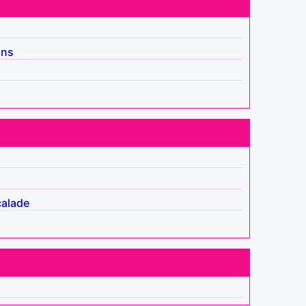
ins
alade