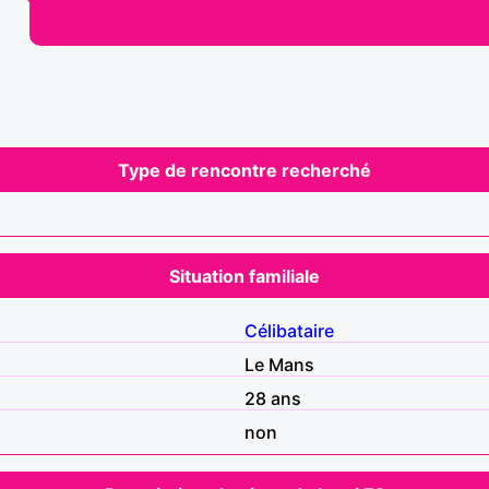
Type de rencontre recherché
Situation familiale
Célibataire
Le Mans
28 ans
non