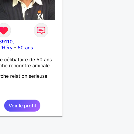
r39110,
d'Héry
-
50 ans
célibataire de 50 ans
che rencontre amicale
che relation serieuse
Voir le profil