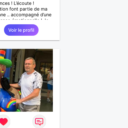
nces ! L’écoute !
ntion font partie de ma
ne .. accompagné d’une
igence émotionnelle ! Je
qu’on est prêt à débuter
Voir le profil
 échange..