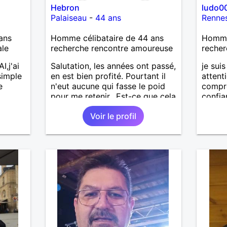
Hebron
ludo0
Palaiseau
-
44 ans
Renne
ans
Homme célibataire de 44 ans
Homme
ale
recherche rencontre amoureuse
recher
I,j'ai
Salutation, les années ont passé,
je sui
simple
en est bien profité. Pourtant il
attent
e
n'eut aucune qui fasse le poid
compré
pour me retenir.. Est-ce que cela
confia
en a valut la peine ? L'avenir
sérieu
Voir le profil
nous le dira.