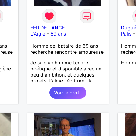
FER DE LANCE
Dugué
L'Aigle
-
69 ans
Palis
ans
Homme célibataire de 69 ans
Homme 
ureuse
recherche rencontre amoureuse
recher
Je suis un homme tendre.
Homme
giène
poétique et disponible avec un
peu d'ambition. et quelques
projets J'aime l'écriture , la
lecture la cuisine et surtout la
Voir le profil
vie,