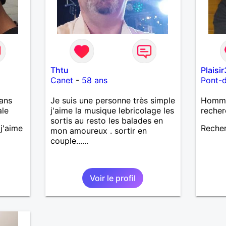
Thtu
Plaisi
Canet
-
58 ans
Pont-
ans
Je suis une personne très simple
Homme 
ale
j'aime la musique lebricolage les
recher
sortis au resto les balades en
j'aime
Recher
mon amoureux . sortir en
couple......
Voir le profil