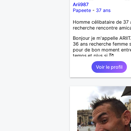
Arii987
Papeete
-
37 ans
Homme célibataire de 37 
recherche rencontre amic
Bonjour je m'appelle ARIITA
36 ans recherche femme 
pour de bon moment entr
temps,et plus si 🥰
Voir le profil