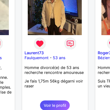
Laurent73
Roger
s
Faulquemont
-
53 ans
Bézier
,
Homme divorcé(e) de 53 ans
Homme 
recherche rencontre amoureuse
recher
onne.
Je fais 1,75m 56kg dégarni voir
Suis T
le
raser
un vie
mples.
rise de
Voir le profil