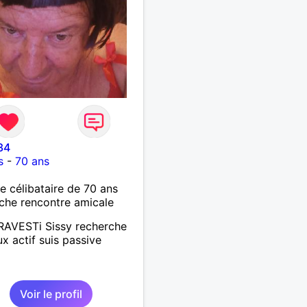
34
s
-
70 ans
célibataire de 70 ans
che rencontre amicale
RAVESTi Sissy recherche
ux actif suis passive
Voir le profil