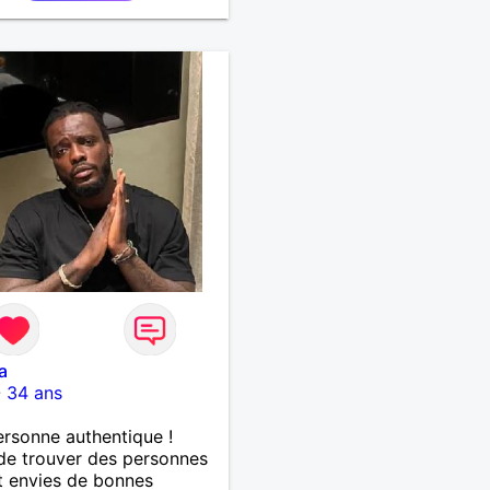
a
-
34 ans
rsonne authentique !
de trouver des personnes
t envies de bonnes