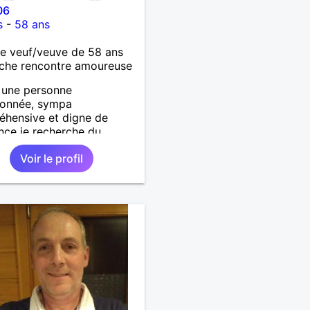
06
s
-
58 ans
 veuf/veuve de 58 ans
che rencontre amoureuse
s une personne
ionnée, sympa
hensive et digne de
nce je recherche du
x
Voir le profil