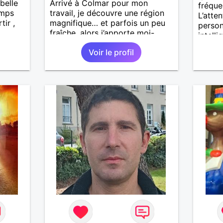
belle
Arrivé à Colmar pour mon
fréque
emps
travail, je découvre une région
L’atte
tir ,
magnifique… et parfois un peu
person
fraîche, alors j’apporte moi-
intell
même la chaleur 😉. Curieux,
pense 
Voir le profil
positif et un brin taquin, j’aime
un bel
les échanges simples, les rires
spontanés et les moments où
tout semble naturel. Mon
entourage dit que je suis
quelqu’un de fiable, avec du
caractère mais toujours
bienveillant. Je crois que la
complicité, l’humour et l’envie
d’avancer à deux sont la base
d’une belle histoire. Si vous
aimez les hommes qui savent ce
qu’ils veulent, qui ont encore le
goût des vraies rencontres et un
sens certain de la dérision…
alors on risque de bien
s’entendre.