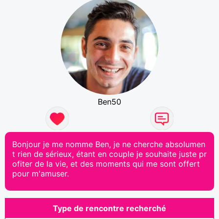
Ben50
Bonjour je me nomme Ben, je ne cherche absolumen
t rien de sérieux, étant en couple je souhaite juste pr
ofiter de la vie, et des moments qui me sont offert
pour m'amuser.
Type de rencontre recherché