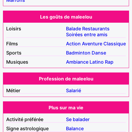
Les goûts de maleelou
Loisirs
Balade
Restaurants
Soirées entre amis
Films
Action
Aventure
Classique
Sports
Badminton
Danse
Musiques
Ambiance
Latino
Rap
Profession de maleelou
Métier
Salarié
Plus sur ma vie
Activité préférée
Se balader
Signe astrologique
Balance