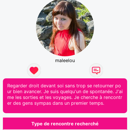
maleelou
Regarder droit devant soi sans trop se retourner po
ur bien avancer. Je suis quelqu'un de spontanée. J'ai
me les sorties et les voyages. Je cherche à rencontr
er des gens sympas dans un premier temps.
Type de rencontre recherché